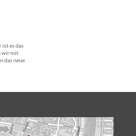
ist es das
 wir mit
en das neue