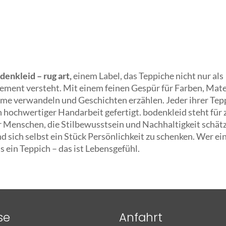
denkleid
– rug art,
einem Label, das Teppiche nicht nur als
ement versteht. Mit einem feinen Gespür für Farben, Mate
äume verwandeln und Geschichten erzählen. Jeder ihrer Tep
n hochwertiger Handarbeit gefertigt. bodenkleid steht für 
r Menschen, die Stilbewusstsein und Nachhaltigkeit schätz
 sich selbst ein Stück Persönlichkeit zu schenken. Wer ei
s ein Teppich – das ist Lebensgefühl.
se
Anfahrt