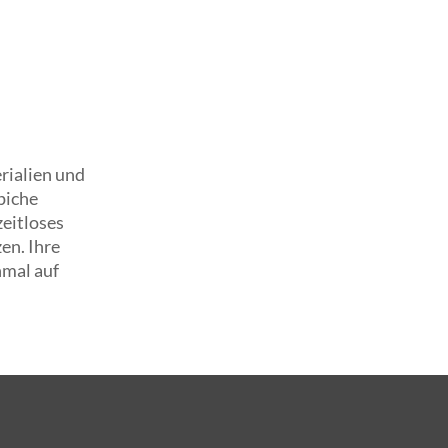
rialien und
piche
zeitloses
en. Ihre
nmal auf